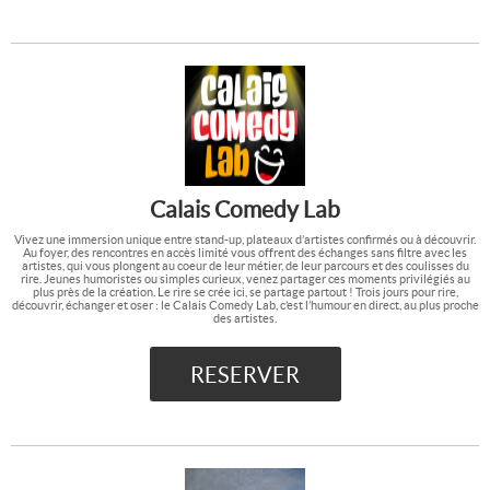
Calais Comedy Lab
Vivez une immersion unique entre stand-up, plateaux d’artistes confirmés ou à découvrir.
Au foyer, des rencontres en accès limité vous offrent des échanges sans filtre avec les
artistes, qui vous plongent au coeur de leur métier, de leur parcours et des coulisses du
rire. Jeunes humoristes ou simples curieux, venez partager ces moments privilégiés au
plus près de la création. Le rire se crée ici, se partage partout ! Trois jours pour rire,
découvrir, échanger et oser : le Calais Comedy Lab, c’est l’humour en direct, au plus proche
des artistes.