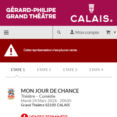
Mon compte
Accueil
Cette représentation n'est plus en vente.
billetterie
ETAPE 1
ETAPE 2
ETAPE 3
ETAPE 4
Site
officiel
MON JOUR DE CHANCE
Théâtre
Comédie
Mardi 24 Mars 2026 - 20h30
Grand Théâtre
62100 CALAIS